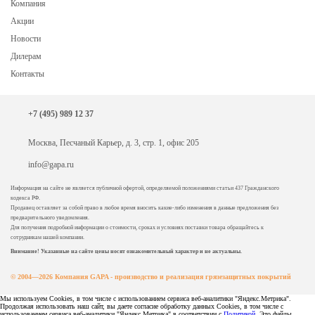
Компания
Акции
Новости
Дилерам
Контакты
+7 (495) 989 12 37
Москва, Песчаный Карьер, д. 3, стр. 1, офис 205
info@gapa.ru
Информация на сайте не является публичной офертой, определяемой положениями статьи 437 Гражданского
кодекса РФ.
Продавец оставляет за собой право в любое время вносить какие-либо изменения в данные предложения без
предварительного уведомления.
Для получения подробной информации о стоимости, сроках и условиях поставки товара обращайтесь к
сотрудникам нашей компании.
Внимание! Указанные на сайте цены носят ознакомительный характер и не актуальны.
© 2004—2026 Компания GAPA - производство и реализация грязезащитных покрытий
Мы используем Cookies, в том числе с использованием сервиса веб-аналитики "Яндекс.Метрика".
Продолжая использовать наш сайт, вы даете согласие обработку данных Cookies, в том числе с
использованием сервиса веб-аналитики "Яндекс.Метрика" в соответствии с
Политикой
. Это файлы,