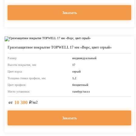
Заказать
Грязезащитное покрытие TOPWELL 17 мм «Ворс, цвет серый»
Размер:
индивидуальный
Высота покрытия, мм:
17
Цвет ворса:
серый
Толщина стенки профиля, мм:
1,2
Цвет профиля:
бесцветный
Место установки:
тамбур/холл
10 300
от
₽/м
2
Заказать