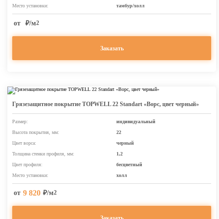
Место установки:
тамбур/холл
от
₽/м
2
Заказать
Грязезащитное покрытие TOPWELL 22 Standart «Ворс, цвет черный»
Размер:
индивидуальный
Высота покрытия, мм:
22
Цвет ворса:
черный
Толщина стенки профиля, мм:
1,2
Цвет профиля:
бесцветный
Место установки:
холл
9 820
от
₽/м
2
Заказать