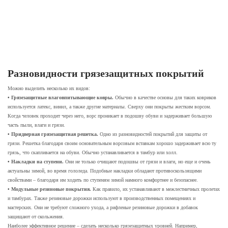
особого труда чистящих элементов.
А это особенно важно, так как это сократит
расходы на обслуживание покрытий.
Разновидности грязезащитных покрытий
Можно выделить несколько их видов:
• Грязезащитные влаговпитывающие ковры.
Обычно в качестве основы для таких ковриков
используется латекс, винил, а также другие материалы. Сверху они покрыты жестким ворсом.
Когда человек проходит через него, ворс проникает в подошву обуви и задерживает большую
часть пыли, влаги и грязи.
• Придверная грязезащитная решетка.
Одно из разновидностей покрытий для защиты от
грязи. Решетка благодаря своим основательным ворсовым вставкам хорошо задерживает всю ту
грязь, что скапливается на обуви. Обычно устанавливается в тамбур или холл.
• Накладки на ступени.
Они не только очищают подошвы от грязи и влаги, но еще и очень
актуальны зимой, во время гололеда. Подобные накладки обладают противоскользящими
свойствами – благодаря им ходить по ступеням зимой намного комфортнее и безопаснее.
• Модульные резиновые покрытия.
Как правило, их устанавливают в межлестничных пролетах
и тамбурах. Также резиновые дорожки используют в производственных помещениях и
мастерских. Они не требуют сложного ухода, а рифленые резиновые дорожки в добавок
защищают от скольжения.
Наиболее эффективное решение – сделать несколько грязезащитных уровней. Например,