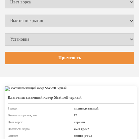
Влаговпитывающий ковер Shatwell черный
Размер:
индивидуальный
Высота покрытия, мм:
17
Цвет ворса:
черный
Плотность ворса:
4570 гр/м2
Основа:
винил (PVC)