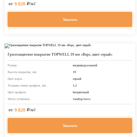
9 820
от
₽/м
2
Заказать
Грязезащитное покрытие TOPWELL 19 мм «Ворс, цвет серый»
Размер:
индивидуальный
Высота покрытия, мм:
19
Цвет ворса:
серый
Толщина стенки профиля, мм:
1,2
Цвет профиля:
бесцветный
Место установки:
тамбур/холл
9 820
от
₽/м
2
Заказать