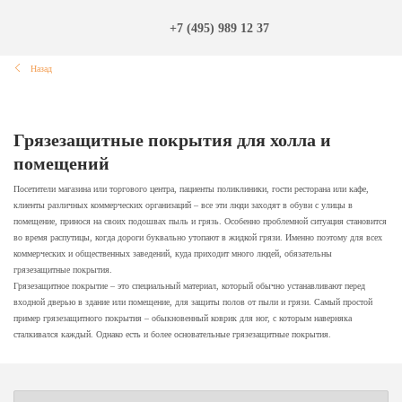
+7 (495) 989 12 37
Назад
Грязезащитные покрытия для холла и
помещений
Посетители магазина или торгового центра, пациенты поликлиники, гости ресторана или кафе,
клиенты различных коммерческих организаций – все эти люди заходят в обуви с улицы в
помещение, принося на своих подошвах пыль и грязь. Особенно проблемной ситуация становится
во время распутицы, когда дороги буквально утопают в жидкой грязи. Именно поэтому для всех
коммерческих и общественных заведений, куда приходит много людей, обязательны
грязезащитные покрытия.
Грязезащитное покрытие – это специальный материал, который обычно устанавливают перед
входной дверью в здание или помещение, для защиты полов от пыли и грязи. Самый простой
пример грязезащитного покрытия – обыкновенный коврик для ног, с которым наверняка
сталкивался каждый. Однако есть и более основательные грязезащитные покрытия.