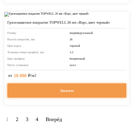
Грязезащитное покрытие TOPWELL 26 мм «Ворс, цвет черный»
Размер:
индивидуальный
Высота покрытия, мм:
26
Цвет ворса:
черный
Толщина стенки профиля, мм:
1,2
Цвет профиля:
бесцветный
Место установки:
холл
10 800
от
₽/м
2
Заказать
1
2
3
4
Вперёд