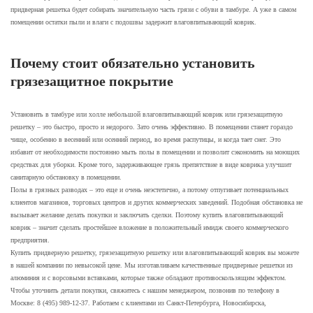
придверная решетка будет собирать значительную часть грязи с обуви в тамбуре. А уже в самом
помещении остатки пыли и влаги с подошвы задержит влаговпитывающий коврик.
Почему стоит обязательно установить
грязезащитное покрытие
Установить в тамбуре или холле небольшой влаговпитывающий коврик или грязезащитную
решетку – это быстро, просто и недорого. Зато очень эффективно. В помещении станет гораздо
чище, особенно в весенний или осенний период, во время распутицы, и когда тает снег. Это
избавит от необходимости постоянно мыть полы в помещении и позволит сэкономить на моющих
средствах для уборки. Кроме того, задерживающее грязь препятствие в виде коврика улучшит
санитарную обстановку в помещении.
Полы в грязных разводах – это еще и очень неэстетично, а потому отпугивает потенциальных
клиентов магазинов, торговых центров и других коммерческих заведений. Подобная обстановка не
вызывает желание делать покупки и заключать сделки. Поэтому купить влаговпитывающий
коврик – значит сделать простейшее вложение в положительный имидж своего коммерческого
предприятия.
Купить придверную решетку, грязезащитную решетку или влаговпитывающий коврик вы можете
в нашей компании по невысокой цене. Мы изготавливаем качественные придверные решетки из
алюминия и с ворсовыми вставками, которые также обладают противоскользящим эффектом.
Чтобы уточнить детали покупки, свяжитесь с нашим менеджером, позвонив по телефону в
Москве: 8 (495) 989-12-37. Работаем с клиентами из Санкт-Петербурга, Новосибирска,