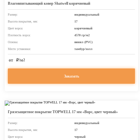
Влаговпитывающий ковер Shatwell коричневый
Размер:
индивидуальный
Высота покрытия, мм:
17
Цвет ворса:
коричневый
Плотность ворса:
4570 гр/м2
Основа:
винил (PVC)
Место установки:
тамбур/холл
от
₽/м
2
Заказать
Грязезащитное покрытие TOPWELL 17 мм «Ворс, цвет черный»
Размер:
индивидуальный
Высота покрытия, мм:
17
Цвет ворса:
черный