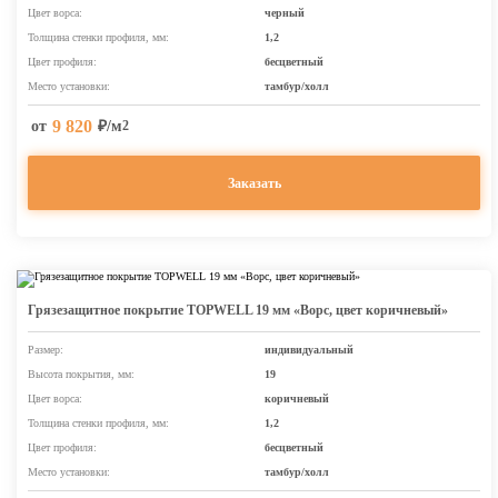
Цвет ворса:
черный
Толщина стенки профиля, мм:
1,2
Цвет профиля:
бесцветный
Место установки:
тамбур/холл
9 820
от
₽/м
2
Заказать
Грязезащитное покрытие TOPWELL 19 мм «Ворс, цвет коричневый»
Размер:
индивидуальный
Высота покрытия, мм:
19
Цвет ворса:
коричневый
Толщина стенки профиля, мм:
1,2
Цвет профиля:
бесцветный
Место установки:
тамбур/холл