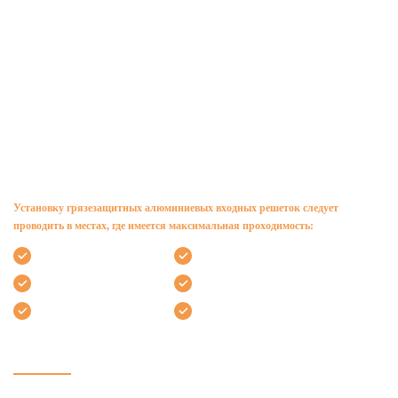
Назначение грязезащитных покрытий для
холла
Купить грязезащитные покрытия для холла по доступной цене вы можете в нашей
компании. Мы предлагаем покрытия для тразличной формы, размеров и высоты.
Наши решетки могут быть установлены в любых входных группах.
Установку грязезащитных алюминиевых входных решеток следует
проводить в местах, где имеется максимальная проходимость:
в аэропортах и вокзалах
в больницах и поликлиниках
в торговых и бизнес-центрах
в супермаркетах
в домах и ЖК по реновации
в школах и детских садах
Наши алюминиевые придверные решетки обладают противоскользящим
эффектом и наделены высокой стойкостью к коррозии и износу
Еще одно преимущество таких грязезащитных ковриков — замена без