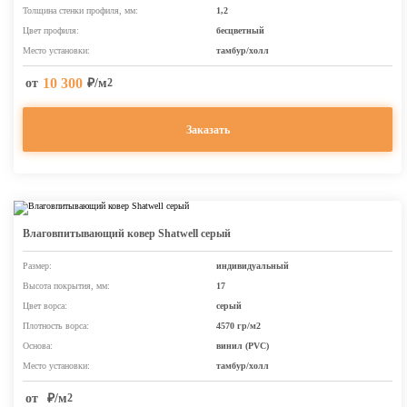
Толщина стенки профиля, мм:
1,2
Цвет профиля:
бесцветный
Место установки:
тамбур/холл
10 300
от
₽/м
2
Заказать
Влаговпитывающий ковер Shatwell серый
Размер:
индивидуальный
Высота покрытия, мм:
17
Цвет ворса:
серый
Плотность ворса:
4570 гр/м2
Основа:
винил (PVC)
Место установки:
тамбур/холл
от
₽/м
2