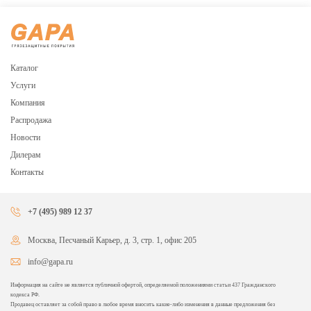
Каталог
Услуги
Компания
Распродажа
Новости
Дилерам
Контакты
+7 (495) 989 12 37
Москва, Песчаный Карьер, д. 3, стр. 1, офис 205
info@gapa.ru
Информация на сайте не является публичной офертой, определяемой положениями статьи 437 Гражданского
кодекса РФ.
Продавец оставляет за собой право в любое время вносить какие-либо изменения в данные предложения без