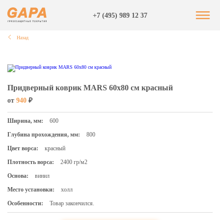
+7 (495) 989 12 37
Назад
Придверный коврик MARS 60х80 см красный
от
940
₽
Ширина, мм:
600
Глубина прохождения, мм:
800
Цвет ворса:
красный
Плотность ворса:
2400 гр/м2
Основа:
винил
Место установки:
холл
Особенности:
Товар закончился.