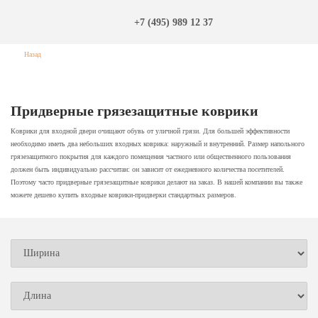
+7 (495) 989 12 37
Назад
Придверные грязезащитные коврики
Коврики для входной двери очищают обувь от уличной грязи. Для большей эффективности
необходимо иметь два небольших входных коврика: наружный и внутренний. Размер напольного
грязезащитного покрытия для каждого помещения частного или общественного пользования
должен быть индивидуально рассчитан: он зависит от ежедневного количества посетителей.
Поэтому часто придверные грязезащитные коврики делают на заказ. В нашей компании вы также
можете дешево купить входные коврики-придверки стандартных размеров.