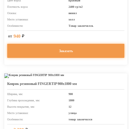
Цвет ворса:
красный
Плотность ворса:
2400 гр/м2
Основа:
винил
Место установки:
холл
Особенности:
Товар закончился.
940
от
₽
Заказать
Коврик резиновый FINGERTIP 900х1800 мм
Ширина, мм:
900
Глубина прохождения, мм:
1800
Высота покрытия, мм:
12
Место установки:
улица
Особенности:
товар закончился