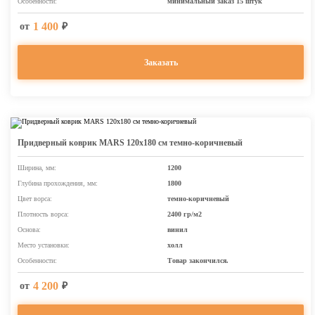
Особенности:
минимальный заказ 15 штук
1 400
от
₽
Заказать
Придверный коврик MARS 120х180 см темно-коричневый
Ширина, мм:
1200
Глубина прохождения, мм:
1800
Цвет ворса:
темно-коричневый
Плотность ворса:
2400 гр/м2
Основа:
винил
Место установки:
холл
Особенности:
Товар закончился.
4 200
от
₽