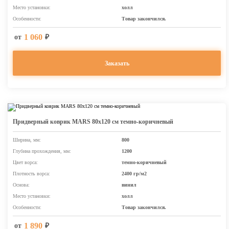
Место установки:
холл
Особенности:
Товар закончился.
1 060
от
₽
Заказать
Придверный коврик MARS 80х120 см темно-коричневый
Ширина, мм:
800
Глубина прохождения, мм:
1200
Цвет ворса:
темно-коричневый
Плотность ворса:
2400 гр/м2
Основа:
винил
Место установки:
холл
Особенности:
Товар закончился.
1 890
от
₽