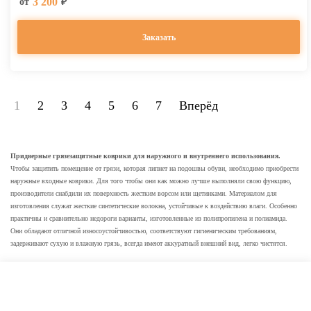
3 200
от
₽
Заказать
1
2
3
4
5
6
7
Вперёд
Придверные грязезащитные коврики для наружного и внутреннего использования.
Чтобы защитить помещение от грязи, которая липнет на подошвы обуви, необходимо приобрести
наружные входные коврики. Для того чтобы они как можно лучше выполняли свою функцию,
производители снабдили их поверхность жестким ворсом или щетинками. Материалом для
изготовления служат жесткие синтетические волокна, устойчивые к воздействию влаги. Особенно
практичны и сравнительно недороги варианты, изготовленные из полипропилена и полиамида.
Они обладают отличной износоустойчивостью, соответствуют гигиеническим требованиям,
задерживают сухую и влажную грязь, всегда имеют аккуратный внешний вид, легко чистятся.