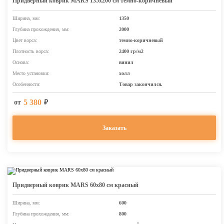
Придверный коврик MARS 135х200 см темно-коричневый
Ширина, мм:
1350
Глубина прохождения, мм:
2000
Цвет ворса:
темно-коричневый
Плотность ворса:
2400 гр/м2
Основа:
винил
Место установки:
холл
Особенности:
Товар закончился.
5 380
от
₽
Заказать
Придверный коврик MARS 60х80 см красный
Ширина, мм:
600
Глубина прохождения, мм:
800