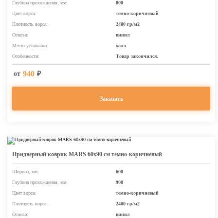
Глубина прохождения, мм:
800
Цвет ворса:
темно-коричневый
Плотность ворса:
2400 гр/м2
Основа:
винил
Место установки:
холл
Особенности:
Товар закончился.
940
от
₽
Заказать
Придверный коврик MARS 60х90 см темно-коричневый
Ширина, мм:
600
Глубина прохождения, мм:
900
Цвет ворса:
темно-коричневый
Плотность ворса:
2400 гр/м2
Основа:
винил