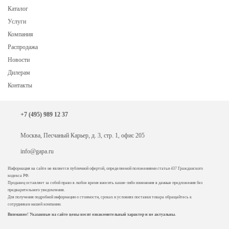
Каталог
Услуги
Компания
Распродажа
Новости
Дилерам
Контакты
+7 (495) 989 12 37
Москва, Песчаный Карьер, д. 3, стр. 1, офис 205
info@gapa.ru
Информация на сайте не является публичной офертой, определяемой положениями статьи 437 Гражданского
кодекса РФ.
Продавец оставляет за собой право в любое время вносить какие-либо изменения в данные предложения без
предварительного уведомления.
Для получения подробной информации о стоимости, сроках и условиях поставки товара обращайтесь к
сотрудникам нашей компании.
Внимание! Указанные на сайте цены носят ознакомительный характер и не актуальны.