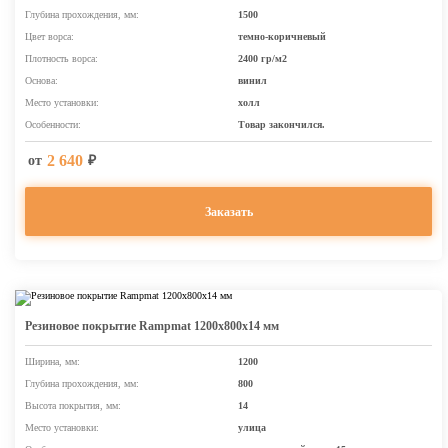
Глубина прохождения, мм:
1500
Цвет ворса:
темно-коричневый
Плотность ворса:
2400 гр/м2
Основа:
винил
Место установки:
холл
Особенности:
Товар закончился.
2 640
от
₽
Заказать
Резиновое покрытие Rampmat 1200х800х14 мм
Ширина, мм:
1200
Глубина прохождения, мм:
800
Высота покрытия, мм:
14
Место установки:
улица