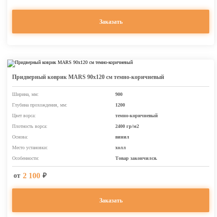
Заказать
Придверный коврик MARS 90х120 см темно-коричневый
Ширина, мм:
900
Глубина прохождения, мм:
1200
Цвет ворса:
темно-коричневый
Плотность ворса:
2400 гр/м2
Основа:
винил
Место установки:
холл
Особенности:
Товар закончился.
2 100
от
₽
Заказать