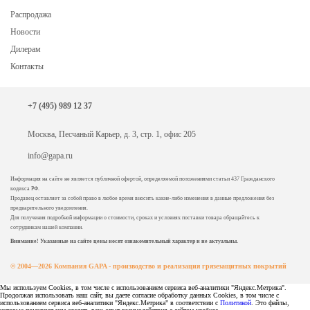
Распродажа
Новости
Дилерам
Контакты
+7 (495) 989 12 37
Москва, Песчаный Карьер, д. 3, стр. 1, офис 205
info@gapa.ru
Информация на сайте не является публичной офертой, определяемой положениями статьи 437 Гражданского
кодекса РФ.
Продавец оставляет за собой право в любое время вносить какие-либо изменения в данные предложения без
предварительного уведомления.
Для получения подробной информации о стоимости, сроках и условиях поставки товара обращайтесь к
сотрудникам нашей компании.
Внимание! Указанные на сайте цены носят ознакомительный характер и не актуальны.
© 2004—2026 Компания GAPA - производство и реализация грязезащитных покрытий
Мы используем Cookies, в том числе с использованием сервиса веб-аналитики "Яндекс.Метрика".
Продолжая использовать наш сайт, вы даете согласие обработку данных Cookies, в том числе с
использованием сервиса веб-аналитики "Яндекс.Метрика" в соответствии с
Политикой
. Это файлы,