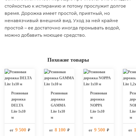
стойкостью к истиранию и потому прослужит долгое
время. Дорожка имеет простой, приятный, но
ненавязчивый внешний вид. Уход за ней крайне
простой – ее достаточно иногда промывать водой,
можно добавить моющее средство.
Похожие товары
Резиновая
Резиновая
Резиновая
Рез
дорожка
дорожка
дорожка
дор
DELTA
GAMMA
NOPPA
NO
Lite 1х10
Lite 1х10
Lite 1х10
Lite
м
м
м
м
9 500
8 100
9 500
1
от
₽
от
₽
от
₽
от