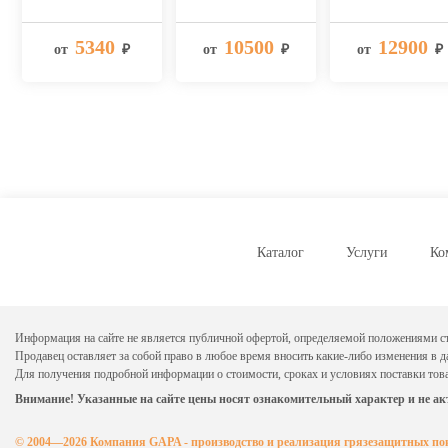
5340
10500
12900
от
₽
от
₽
от
₽
Каталог
Услуги
Ко
Информация на сайте не является публичной офертой, определяемой положениями ст
Продавец оставляет за собой право в любое время вносить какие-либо изменения в 
Для получения подробной информации о стоимости, сроках и условиях поставки тов
Внимание! Указанные на сайте цены носят ознакомительный характер и не ак
© 2004—2026 Компания GAPA - производство и реализация грязезащитных п