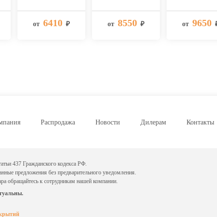
6410
8550
9650
от
₽
от
₽
от
мпания
Распродажа
Новости
Дилерам
Контакты
атьи 437 Гражданского кодекса РФ.
данные предложения без предварительного уведомления.
ара обращайтесь к сотрудникам нашей компании.
туальны.
окрытий