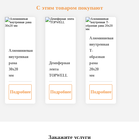
С этим товаром покупают
Алюминиевая
внутренная
Алюминиевая
Т-
внутренная
образная
рама
Дeмпферная
рама
30х20
лента
20х20
мм
TOPWELL
мм
Подробнее
Подробнее
Подробнее
Закажите услуги