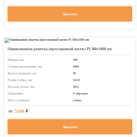
Заказать
Оцинкованная решетка (прессованный настил Р) 500х1000 мм
Ширина, мм:
500
Глубина прохождения, мм:
1000
Высота покрытия, мм:
30
Размер ячейки, мм:
33х11
Несущая полоса, мм:
30х2
Обрамление:
Т-образное
Место установки:
улица
5340
от
₽
Заказать