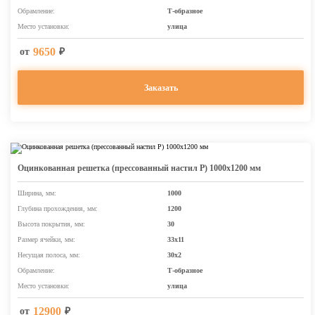
Обрамление:
Т-образное
Место установки:
улица
9650
от
₽
Заказать
Оцинкованная решетка (прессованный настил Р) 1000х1200 мм
Ширина, мм:
1000
Глубина прохождения, мм:
1200
Высота покрытия, мм:
30
Размер ячейки, мм:
33х11
Несущая полоса, мм:
30х2
Обрамление:
Т-образное
Место установки:
улица
12900
от
₽