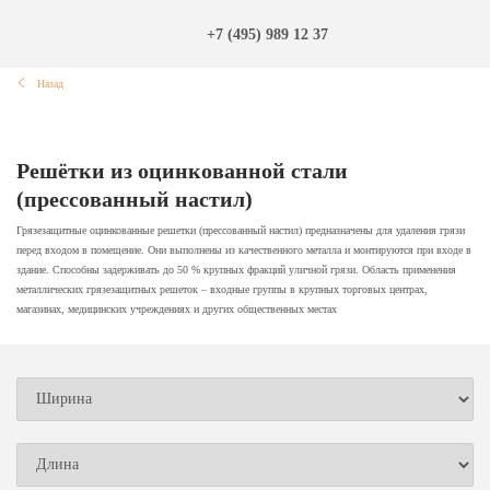
+7 (495) 989 12 37
Назад
Решётки из оцинкованной стали
(прессованный настил)
Грязезащитные оцинкованные решетки (прессованный настил) предназначены для удаления грязи
перед входом в помещение. Они выполнены из качественного металла и монтируются при входе в
здание. Способны задерживать до 50 % крупных фракций уличной грязи. Область применения
металлических грязезащитных решеток – входные группы в крупных торговых центрах,
магазинах, медицинских учреждениях и других общественных местах