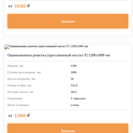
10500
от
₽
Заказать
Оцинкованная решетка (прессованный настил Р) 1200х1000 мм
Ширина, мм:
1200
Глубина прохождения, мм:
1000
Высота покрытия, мм:
30
Размер ячейки, мм:
33х11
Несущая полоса, мм:
30х2
Обрамление:
Т-образное
Место установки:
улица
12900
от
₽
Заказать