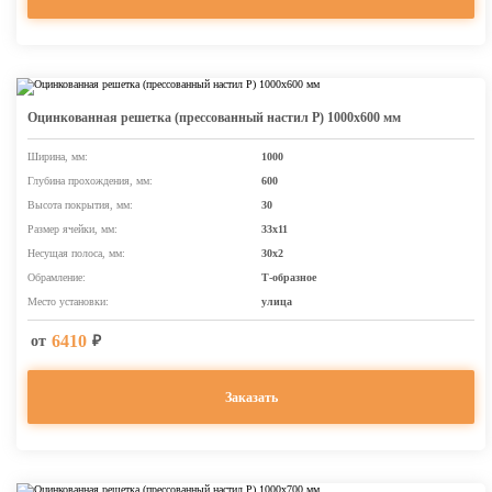
Оцинкованная решетка (прессованный настил Р) 1000х600 мм
Ширина, мм:
1000
Глубина прохождения, мм:
600
Высота покрытия, мм:
30
Размер ячейки, мм:
33х11
Несущая полоса, мм:
30х2
Обрамление:
Т-образное
Место установки:
улица
6410
от
₽
Заказать