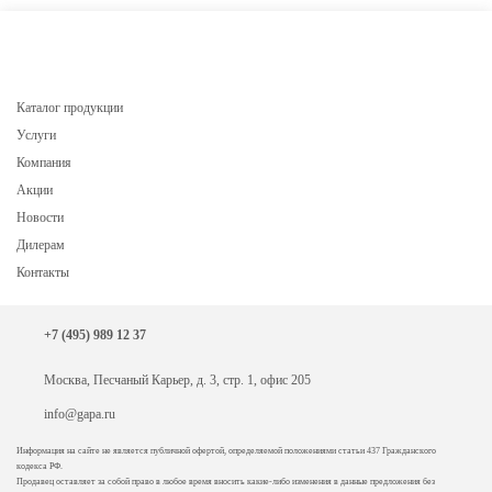
Каталог продукции
Услуги
Компания
Акции
Новости
Дилерам
Контакты
+7 (495) 989 12 37
Москва, Песчаный Карьер, д. 3, стр. 1, офис 205
info@gapa.ru
Информация на сайте не является публичной офертой, определяемой положениями статьи 437 Гражданского
кодекса РФ.
Продавец оставляет за собой право в любое время вносить какие-либо изменения в данные предложения без