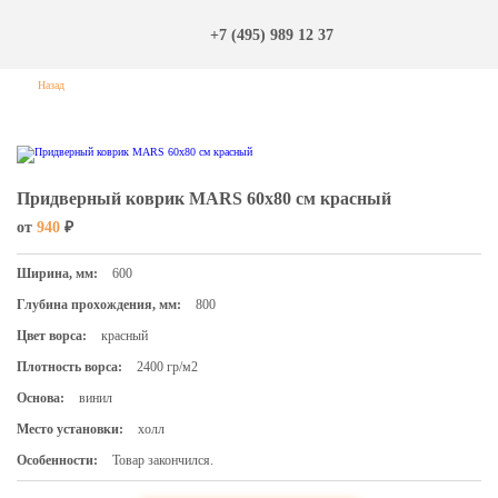
+7 (495) 989 12 37
Назад
Придверный коврик MARS 60х80 см красный
от
940
₽
Ширина, мм:
600
Глубина прохождения, мм:
800
Цвет ворса:
красный
Плотность ворса:
2400 гр/м2
Основа:
винил
Место установки:
холл
Особенности:
Товар закончился.