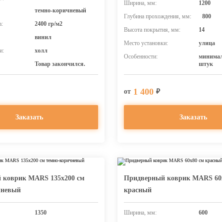
Ширина, мм:
1200
темно-коричневый
Глубина прохождения, мм:
800
а:
2400 гр/м2
Высота покрытия, мм:
14
винил
Место установки:
улица
и:
холл
Особенности:
минимал
Товар закончился.
штук
1 400
от
₽
Заказать
Заказать
 коврик MARS 135х200 см
Придверный коврик MARS 60
чневый
красный
1350
Ширина, мм:
600