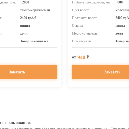
дения, мм:
2000
Глубина прохождения, мм:
800
темно-коричневый
Цвет ворса:
красны
а:
2400 гр/м2
Плотность ворса:
2400 гр/
винил
Основа:
винил
и:
холл
Место установки:
холл
Товар закончился.
Особенности:
Товар з
940
от
₽
Заказать
Заказать
 использования.