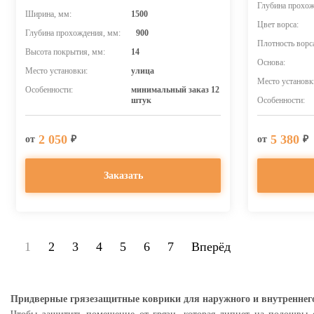
Глубина прохож
Ширина, мм:
1500
Цвет ворса:
Глубина прохождения, мм:
900
Плотность ворс
Высота покрытия, мм:
14
Основа:
Место установки:
улица
Место установк
Особенности:
минимальный заказ 12
штук
Особенности:
2 050
5 380
от
₽
от
₽
Заказать
1
2
3
4
5
6
7
Вперёд
Придверные грязезащитные коврики для наружного и внутреннего