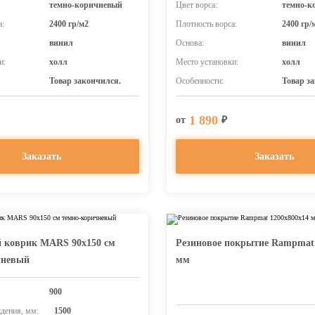
темно-коричневый
Цвет ворса:
темно-к
а:
2400 гр/м2
Плотность ворса:
2400 гр/
винил
Основа:
винил
и:
холл
Место установки:
холл
Товар закончился.
Особенности:
Товар з
1 890
от
₽
Заказать
Заказать
 коврик MARS 90х150 см
Резиновое покрытие Rampmat 
чневый
мм
900
дения, мм:
1500