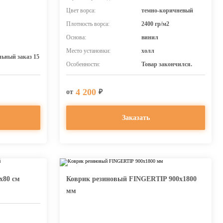
Цвет ворса:
темно-коричневый
Плотность ворса:
2400 гр/м2
Основа:
винил
Место установки:
холл
ьный заказ 15
Особенности:
Товар закончился.
4 200
от
₽
Заказать
х80 см
Коврик резиновый FINGERTIP 900х1800
мм