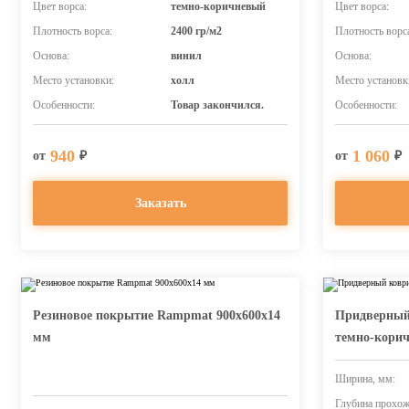
Цвет ворса:
темно-коричневый
Цвет ворса:
Плотность ворса:
2400 гр/м2
Плотность ворс
Основа:
винил
Основа:
Место установки:
холл
Место установк
Особенности:
Товар закончился.
Особенности:
940
1 060
от
₽
от
₽
Заказать
Резиновое покрытие Rampmat 900х600х14
Придверный
мм
темно-кори
Ширина, мм:
Глубина прохож