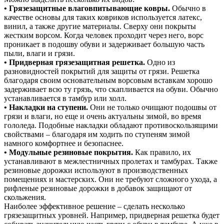
• Грязезащитные влаговпитывающие ковры.
Обычно в
качестве основы для таких ковриков используется латекс,
винил, а также другие материалы. Сверху они покрыты
жестким ворсом. Когда человек проходит через него, ворс
проникает в подошву обуви и задерживает большую часть
пыли, влаги и грязи.
• Придверная грязезащитная решетка.
Одно из
разновидностей покрытий для защиты от грязи. Решетка
благодаря своим основательным ворсовым вставкам хорошо
задерживает всю ту грязь, что скапливается на обуви. Обычно
устанавливается в тамбур или холл.
• Накладки на ступени.
Они не только очищают подошвы от
грязи и влаги, но еще и очень актуальны зимой, во время
гололеда. Подобные накладки обладают противоскользящими
свойствами – благодаря им ходить по ступеням зимой
намного комфортнее и безопаснее.
• Модульные резиновые покрытия.
Как правило, их
устанавливают в межлестничных пролетах и тамбурах. Также
резиновые дорожки используют в производственных
помещениях и мастерских. Они не требуют сложного ухода, а
рифленые резиновые дорожки в добавок защищают от
скольжения.
Наиболее эффективное решение – сделать несколько
грязезащитных уровней. Например, придверная решетка будет