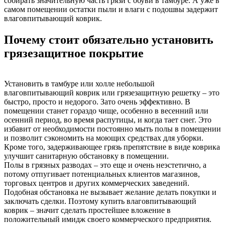
собирать значительную часть грязи с обуви в тамбуре. А уже в
самом помещении остатки пыли и влаги с подошвы задержит
влаговпитывающий коврик.
Почему стоит обязательно установить
грязезащитное покрытие
Установить в тамбуре или холле небольшой
влаговпитывающий коврик или грязезащитную решетку – это
быстро, просто и недорого. Зато очень эффективно. В
помещении станет гораздо чище, особенно в весенний или
осенний период, во время распутицы, и когда тает снег. Это
избавит от необходимости постоянно мыть полы в помещении
и позволит сэкономить на моющих средствах для уборки.
Кроме того, задерживающее грязь препятствие в виде коврика
улучшит санитарную обстановку в помещении.
Полы в грязных разводах – это еще и очень неэстетично, а
потому отпугивает потенциальных клиентов магазинов,
торговых центров и других коммерческих заведений.
Подобная обстановка не вызывает желание делать покупки и
заключать сделки. Поэтому купить влаговпитывающий
коврик – значит сделать простейшее вложение в
положительный имидж своего коммерческого предприятия.