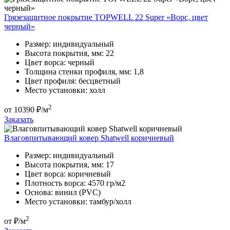
Грязезащитное покрытие TOPWELL 22 Super «Ворс, цвет
черный»
Размер:
индивидуальный
Высота покрытия, мм:
22
Цвет ворса:
черный
Толщина стенки профиля, мм:
1,8
Цвет профиля:
бесцветный
Место установки:
холл
2
от
10390
₽/м
Заказать
Влаговпитывающий ковер Shatwell коричневый
Размер:
индивидуальный
Высота покрытия, мм:
17
Цвет ворса:
коричневый
Плотность ворса:
4570 гр/м2
Основа:
винил (PVC)
Место установки:
тамбур/холл
2
от
₽/м