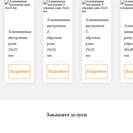
Алюминиевая
Алюминиевая
внутренная
внутренная
Алюм
Алюминиевая
Z-
Т-
внеш
внутренная
образная
образная
рама
рама
рама
рама
(обра
25х25
25х25
25х25
45х20
мм
мм
мм
мм
Подробнее
Подробнее
Подробнее
Под
Закажите услуги