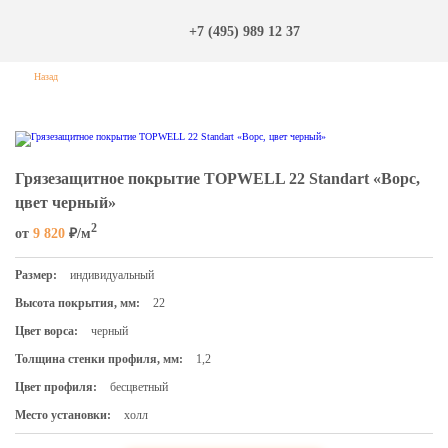
+7 (495) 989 12 37
Назад
Грязезащитное покрытие TOPWELL 22 Standart «Ворс,
цвет черный»
2
от
9 820
₽/м
Размер:
индивидуальный
Высота покрытия, мм:
22
Цвет ворса:
черный
Толщина стенки профиля, мм:
1,2
Цвет профиля:
бесцветный
Место установки:
холл