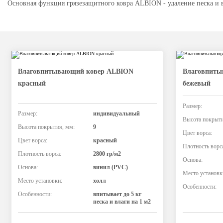
Основная функция грязезащитного ковра ALBION - удаление песка и в
Влаговпитывающий ковер ALBION
Влаговпиты
красный
бежевый
Размер:
Размер:
индивидуальный
Высота покрыти
Высота покрытия, мм:
9
Цвет ворса:
Цвет ворса:
красный
Плотность ворс
Плотность ворса:
2800 гр/м2
Основа:
Основа:
винил (PVC)
Место установк
Место установки:
холл
Особенности:
Особенности:
впитывает до 5 кг
песка и влаги на 1 м2