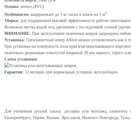
Плотность ворса:
2800 гр/м
Основа:
винил (PVC)
2
Особенности:
выдерживает до 5 кг песка и влаги на 1 м
Уборка:
для поддержания высокой эффективности работы грязезащитн
Возможна чистка водой под давлением с последующей сушкой (кроме 
ВНИМАНИЕ:
При эксплуатации склеенных ковров запрещены любые
Установка:
Грязезащитный ковер Albion можно устанавливать как в пр
При установке на поверхность пола края влаговпитывающего ворсовог
окантовать резиновым плинтусом шириной 20 мм черного, серого или
Схема установки:
Гарантия:
12 месяцев при нормальных условиях эксплуатации.
Для уточнения деталей заказа, доставки или монтажа, свяжитесь
Екатеринбурга, Перми, Казани, Ярославля, Нижнего Новгорода, Тулы,