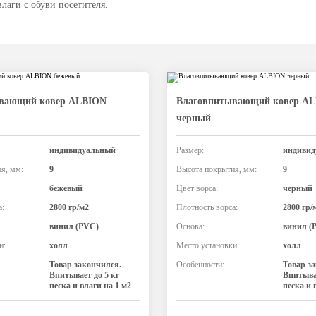
лаги с обуви посетителя.
вающий ковер ALBION
Влаговпитывающий ковер A
черный
индивидуальный
Размер:
индивид
я, мм:
9
Высота покрытия, мм:
9
бежевый
Цвет ворса:
черный
а:
2800 гр/м2
Плотность ворса:
2800 гр/
винил (PVC)
Основа:
винил (
и:
холл
Место установки:
холл
Товар закончился.
Особенности:
Товар з
Впитывает до 5 кг
Впитывае
песка и влаги на 1 м2
песка и 