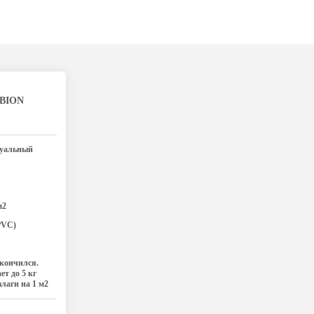
LBION
уальный
м2
PVC)
акончился.
т до 5 кг
влаги на 1 м2