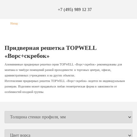
+7 (495) 989 12 37
Назад
Придверная решетка TOPWELL
«Ворс+скребок»
Алюминиевые придверные решетки серии TOPWELL «Ворс+скребок» рекомендованы для
монтажа в тамбуре помещений разной проходимости: в торговых центрах, офисах,
административных учреждениях и на других объектах.
Изготовление придверных решеток TOPWELL «Ворс+скребок» ведется по индивидуальным
размерам. Изделиям может придаваться любая геометрическая форма в зависимости от
особенностей входной группы.