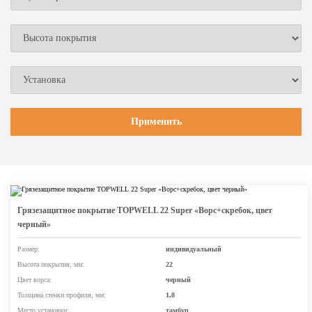
Грязезащитное покрытие TOPWELL 22 Super «Ворс+скребок, цвет
черный»
Размер:
индивидуальный
Высота покрытия, мм:
22
Цвет ворса:
черный
Толщина стенки профиля, мм:
1,8
Место установки:
тамбур