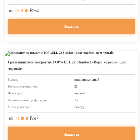
12 250
от
₽/м
2
Заказать
Грязезащитное покрытие TOPWELL 22 Standart «Ворс+скребок, цвет
черный»
Размер:
индивидуальный
Высота покрытия, мм:
22
Цвет ворса:
черный
Толщина стенки профиля, мм:
1,2
Место установки:
тамбур
11 000
от
₽/м
2
Заказать