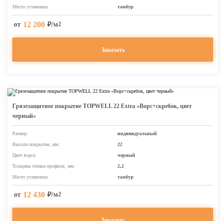
Место установки:
тамбур
12 200
от
₽/м
2
Заказать
Грязезащитное покрытие TOPWELL 22 Extra «Ворс+скребок, цвет
черный»
Размер:
индивидуальный
Высота покрытия, мм:
22
Цвет ворса:
черный
Толщина стенки профиля, мм:
2,2
Место установки:
тамбур
12 430
от
₽/м
2
Заказать