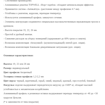
- Собственное производство.
- Алюминиевые решетки TOPWELL «Ворс+скребок» обладают антискользящим эффектом.
- Применяется система «Антикаблук» (расстояние между профилями 4-7 мм).
- Устойчивы к реагентам, коррозии, перепадам температур.
- Используется алюминиевый профиль замкнутого сечения.
- Элементы конструкции соединяются специальным высококачественным нержавеющим тросом и
крепежом.
- Высота покрытия 19, 22, 26 мм.
- Простой и удобный монтаж.
- Снижение расходов на уборку помещений (задерживают до 60% грязи и слякоти).
- Возможна комплектация «бесшумной» (шумопоглощающей) лентой (доп. опция).
- Возможна комплектация боковыми декоративными заглушками (доп. опция).
Основные характеристики:
Высота:
19, 22 или 26 мм
Размер:
индивидуальный
Цвет профиля:
бесцветный
Толщина стенки профиля:
1,2-2,2 мм
Цвет ворса:
черный, коричневый, серый, синий, медовый, красный, серо-голубой, бежевый
Нагрузка:
изделие выдерживает периодическую нагрузку до 1500* кг, обладает высокой
устойчивостью к механическим воздействиям.
Алюминиевый профиль и резиновые вставки выдерживают перепады температур от -40 до +50
градусов Цельсия.
(* в зависимости от типа покрытия)