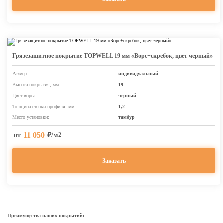
Грязезащитное покрытие TOPWELL 19 мм «Ворс+скребок, цвет черный»
Размер:
индивидуальный
Высота покрытия, мм:
19
Цвет ворса:
черный
Толщина стенки профиля, мм:
1,2
Место установки:
тамбур
11 050
от
₽/м
2
Заказать
Преимущества наших покрытий: