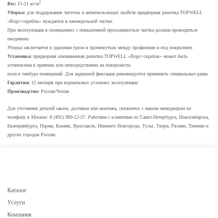
2
Вес:
15-21 кг/м
Уборка:
для поддержания чистоты и антискользящих свойств придверная решетка TOPWELL
«Ворс+скребок» нуждается в еженедельной чистке.
При эксплуатации в помещениях с повышенной проходимостью чистка должна проводиться
ежедневно.
Уборка заключается в удалении грязи в промежутках между профилями и под покрытием.
Установка:
придверная алюминиевая решетка TOPWELL «Ворс+скребок» может быть
установлена в приямок или непосредственно на поверхность
пола в тамбуре помещений. Для надежной фиксации рекомендуется применять специальные рамы
Гарантия:
12 месяцев при нормальных условиях эксплуатации
Производство:
Россия/Чехия.
Для уточнения деталей заказа, доставки или монтажа, свяжитесь с нашим менеджером по
телефону в Москве: 8 (495) 989-12-37. Работаем с клиентами из Санкт-Петербурга, Новосибирска,
Екатеринбурга, Перми, Казани, Ярославля, Нижнего Новгорода, Тулы, Твери, Рязани, Тюмени и
других городов России.
Каталог
Услуги
Компания