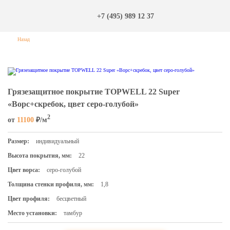
+7 (495) 989 12 37
Назад
Грязезащитное покрытие TOPWELL 22 Super
«Ворс+скребок, цвет серо-голубой»
2
от
11100
₽/м
Размер:
индивидуальный
Высота покрытия, мм:
22
Цвет ворса:
серо-голубой
Толщина стенки профиля, мм:
1,8
Цвет профиля:
бесцветный
Место установки:
тамбур