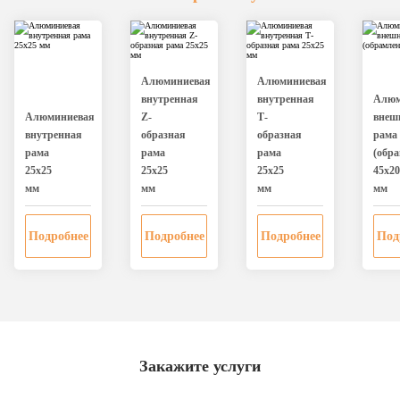
Алюминиевая
Алюминиевая
внутренная
внутренная
Алюм
Алюминиевая
Z-
Т-
внеш
внутренная
образная
образная
рама
рама
рама
рама
(обра
25х25
25х25
25х25
45х20
мм
мм
мм
мм
Подробнее
Подробнее
Подробнее
Под
Закажите услуги