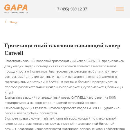
+7 (495) 989 12 37
Назад
Грязезащитный влаговпитывающий ковер
Catwell
Влаговпитываюший ворсовой грязезащитный ковер CATWELL предназначен
для укладки внутри помещения как основной элемент в местах с малой
проходимостью (гостиницы, бизнес-центры, рестораны, бутики, фитнес-
центры, медицинские центры и т.д.) или как дополнительный элемент к
грязезащитным системам TOPWELL в местах с большой проходимостью
(торгово-развлекательный центры, гипермаркеты, супермаркеты, больницы
и т.д.).
Влаговпитывающий грязезащитный ковер CATWELL изготовлен из 100%
полипропилена на водонепроницаемой латексной основе.
Основная функция грязезащитного ворсового ковра CATWELL - удаление
песка и влаги с обуви посетителя.
В основе ковра скрученный нейлоновый ворс, который по специальной
технологии вплавляется в основу из прочной и долговечной битумной
резины. Благодаря износостойкости материала, ворсовые ковры эффективно