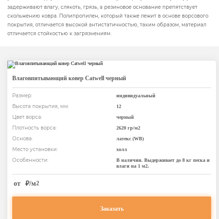
задерживают влагу, слякоть, грязь, а резиновое основание препятствует
скольжению ковра. Полипропилен, который также лежит в основе ворсового
покрытия, отличается высокой антистатичностью, таким образом, материал
отличается стойкостью к загрязнениям.
Влаговпитывающий ковер Catwell черный
Размер:
индивидуальный
Высота покрытия, мм:
12
Цвет ворса:
черный
Плотность ворса:
2620 гр/м2
Основа:
латекс (WB)
Место установки:
холл
Особенности:
В наличии. Выдерживает до 8 кг песка и
влаги на 1 м2.
от
₽/м
2
Заказать