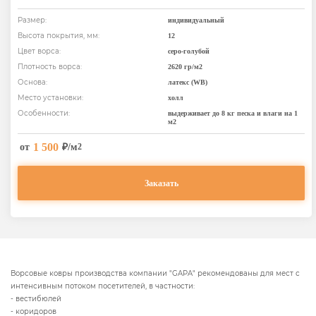
Размер:
индивидуальный
Высота покрытия, мм:
12
Цвет ворса:
серо-голубой
Плотность ворса:
2620 гр/м2
Основа:
латекс (WB)
Место установки:
холл
Особенности:
выдерживает до 8 кг песка и влаги на 1
м2
1 500
от
₽/м
2
Заказать
Ворсовые ковры производства компании "GAPA" рекомендованы для мест с
интенсивным потоком посетителей, в частности:
- вестибюлей
- коридоров