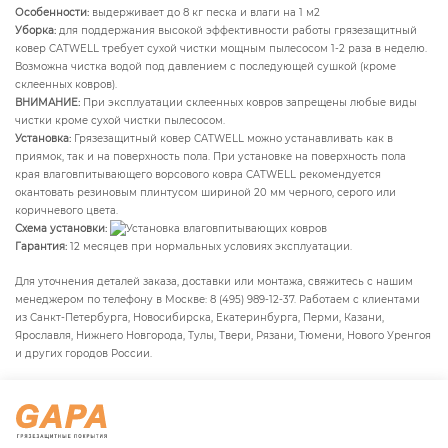
Особенности:
выдерживает до 8 кг песка и влаги на 1 м2
Уборка:
для поддержания высокой эффективности работы грязезащитный
ковер CATWELL требует сухой чистки мощным пылесосом 1-2 раза в неделю.
Возможна чистка водой под давлением с последующей сушкой (кроме
склеенных ковров).
ВНИМАНИЕ:
При эксплуатации склеенных ковров запрещены любые виды
чистки кроме сухой чистки пылесосом.
Установка:
Грязезащитный ковер CATWELL можно устанавливать как в
приямок, так и на поверхность пола. При установке на поверхность пола
края влаговпитывающего ворсового ковра CATWELL рекомендуется
окантовать резиновым плинтусом шириной 20 мм черного, серого или
коричневого цвета.
Схема установки:
Гарантия:
12 месяцев при нормальных условиях эксплуатации.
Для уточнения деталей заказа, доставки или монтажа, свяжитесь с нашим
менеджером по телефону в Москве: 8 (495) 989-12-37. Работаем с клиентами
из Санкт-Петербурга, Новосибирска, Екатеринбурга, Перми, Казани,
Ярославля, Нижнего Новгорода, Тулы, Твери, Рязани, Тюмени, Нового Уренгоя
и других городов России.