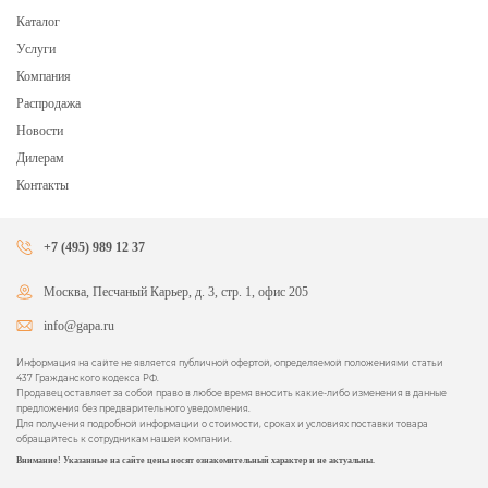
Каталог
Услуги
Компания
Распродажа
Новости
Дилерам
Контакты
+7 (495) 989 12 37
Москва, Песчаный Карьер, д. 3, стр. 1, офис 205
info@gapa.ru
Информация на сайте не является публичной офертой, определяемой положениями статьи
437 Гражданского кодекса РФ.
Продавец оставляет за собой право в любое время вносить какие-либо изменения в данные
предложения без предварительного уведомления.
Для получения подробной информации о стоимости, сроках и условиях поставки товара
обращайтесь к сотрудникам нашей компании.
Внимание! Указанные на сайте цены носят ознакомительный характер и не актуальны.