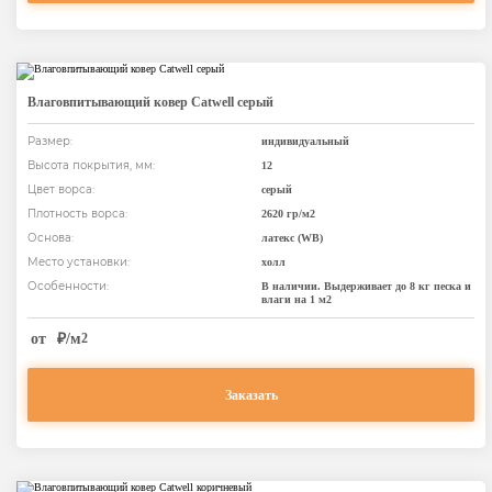
Влаговпитывающий ковер Catwell серый
Размер:
индивидуальный
Высота покрытия, мм:
12
Цвет ворса:
серый
Плотность ворса:
2620 гр/м2
Основа:
латекс (WB)
Место установки:
холл
Особенности:
В наличии. Выдерживает до 8 кг песка и
влаги на 1 м2
от
₽/м
2
Заказать