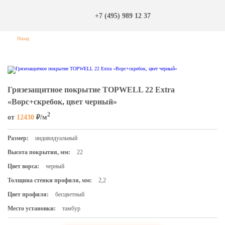
+7 (495) 989 12 37
Назад
Грязезащитное покрытие TOPWELL 22 Extra
«Ворс+скребок, цвет черный»
2
от
12430
₽/м
Размер:
индивидуальный
Высота покрытия, мм:
22
Цвет ворса:
черный
Толщина стенки профиля, мм:
2,2
Цвет профиля:
бесцветный
Место установки:
тамбур