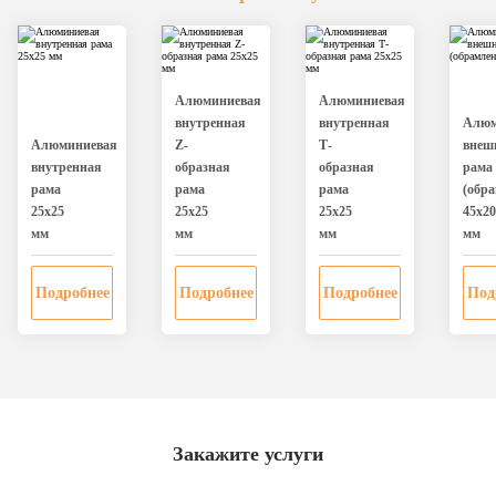
Алюминиевая
Алюминиевая
внутренная
внутренная
Алюм
Алюминиевая
Z-
Т-
внеш
внутренная
образная
образная
рама
рама
рама
рама
(обра
25х25
25х25
25х25
45х20
мм
мм
мм
мм
Подробнее
Подробнее
Подробнее
Под
Закажите услуги