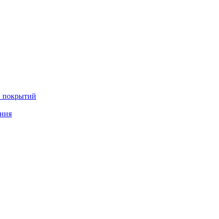
и покрытий
ения