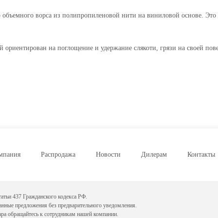
ъемного ворса из полипропиленовой нити на виниловой основе. Это поз
иентирован на поглощение и удержание слякоти, грязи на своей повер
мпания
Распродажа
Новости
Дилерам
Контакты
атьи 437 Гражданского кодекса РФ.
данные предложения без предварительного уведомления.
ара обращайтесь к сотрудникам нашей компании.