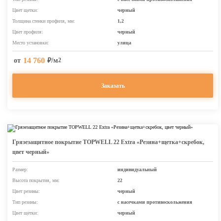
Цвет щетки:
черный
Толщина стенки профиля, мм:
1,2
Цвет профиля:
черный
Место установки:
улица
14 760
от
₽/м
2
Заказать
Грязезащитное покрытие TOPWELL 22 Extra «Резина+щетка+скребок,
цвет черный»
Размер:
индивидуальный
Высота покрытия, мм:
22
Цвет резины:
черный
Тип резины:
с насечками противоскольжения
Цвет щетки:
черный