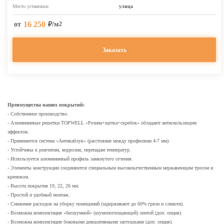
Место установки:
улица
16 250
от
₽/м
2
Заказать
Преимущества наших покрытий:
- Собственное производство.
- Алюминиевые решетки TOPWELL «Резина+щетка+скребок» обладают антискользящим
эффектом.
- Применяется система «Антикаблук» (расстояние между профилями 4-7 мм).
- Устойчивы к реагентам, коррозии, перепадам температур.
- Используется алюминиевый профиль замкнутого сечения.
- Элементы конструкции соединяются специальным высококачественным нержавеющим тросом и
крепежом.
- Высота покрытия 19, 22, 26 мм.
- Простой и удобный монтаж.
- Снижение расходов на уборку помещений (задерживают до 60% грязи и слякоти).
- Возможна комплектация «бесшумной» (шумопоглощающей) лентой (доп. опция).
- Возможна комплектация боковыми декоративными заглушками (доп. опция).