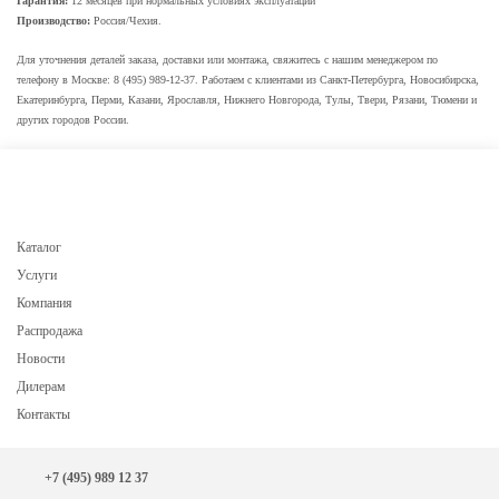
Гарантия:
12 месяцев при нормальных условиях эксплуатации
Производство:
Россия/Чехия.
Для уточнения деталей заказа, доставки или монтажа, свяжитесь с нашим менеджером по
телефону в Москве: 8 (495) 989-12-37. Работаем с клиентами из Санкт-Петербурга, Новосибирска,
Екатеринбурга, Перми, Казани, Ярославля, Нижнего Новгорода, Тулы, Твери, Рязани, Тюмени и
других городов России.
Каталог
Услуги
Компания
Распродажа
Новости
Дилерам
Контакты
+7 (495) 989 12 37