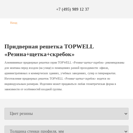
+7 (495) 989 12 37
Назад
Придверная решетка TOPWELL
«Резина+щетка+скребок»
Алюминиевые придверные решетки серии TOPWELL «Резина+щетка+скребок» рекомендованы
для монтажа перед входом (на улице) в помещениях разной проходимости: офисах,
административных и коммерческих зданиях, учебных заведениях, супер и гипермаркетах.
Изготовление придверных решеток TOPWELL «Резина+щетка+скребок» ведется по
индивидуальным размерам. Изделиям может придаваться любая геометрическая форма в
зависимости от особенностей входной группы.