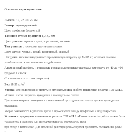
Основные характеристики:
Высота:
19, 22 или 26 мм
Размер:
индивидуальный
Цвет профиля:
бесцветный
Толщина стенки профиля:
1,2-2,2 мм
Цвет резины:
черный, серый, коричневый, желтый
Тип резины:
с насечками противоскольжения
Цвет щетки:
черный, серый, коричневый, красный
Нагрузка:
изделие выдерживает периодическую нагрузку до 1500* кг, обладает высокой
устойчивостью к механическим воздействиям.
Алюминиевый профиль и резиновые вставки выдерживают перепады температур от -40 до +50
градусов Цельсия.
(* в зависимости от типа покрытия)
2
Вес:
18-23 кг/м
Уборка:
для поддержания чистоты и антискользящих свойств придверная решетка TOPWELL
«Резина+щетка+скребок» нуждается в еженедельной чистке.
При эксплуатации в помещениях с повышенной проходимостью чистка должна проводиться
ежедневно.
Уборка заключается в удалении грязи в промежутках между профилями и под покрытием.
Установка:
придверная алюминиевая решетка TOPWELL «Резина+щетка+скребок» может быть
установлена в приямок или непосредственно на поверхность пола
при входе в помещение. Для надежной фиксации рекомендуется применять специальные рамы