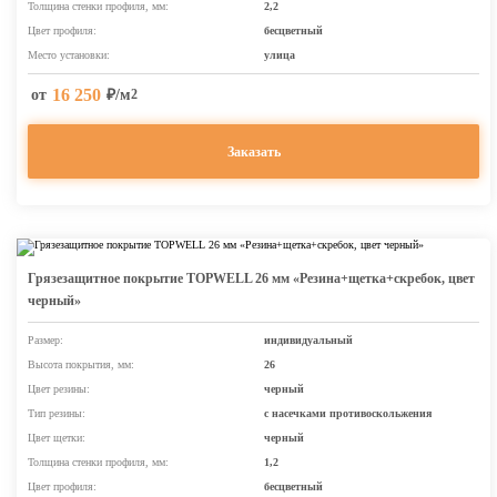
Толщина стенки профиля, мм:
2,2
Цвет профиля:
бесцветный
Место установки:
улица
16 250
от
₽/м
2
Заказать
Грязезащитное покрытие TOPWELL 26 мм «Резина+щетка+скребок, цвет
черный»
Размер:
индивидуальный
Высота покрытия, мм:
26
Цвет резины:
черный
Тип резины:
с насечками противоскольжения
Цвет щетки:
черный
Толщина стенки профиля, мм:
1,2
Цвет профиля:
бесцветный