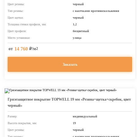
Цвет резины:
черный
Тип резины:
с насечками противоскольжения
Цвет щетки:
черный
Толщина стенки профиля, мм:
1,2
Цвет профиля:
бесцветный
Место установки:
улица
14 760
от
₽/м
2
Заказать
Грязезащитное покрытие TOPWELL 19 мм «Резина+щетка+скребок, цвет
черный»
Размер:
индивидуальный
Высота покрытия, мм:
19
Цвет резины:
черный
Тип резины:
с насечками противоскольжения