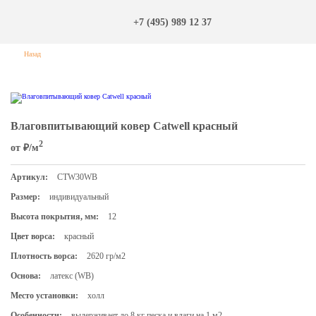
+7 (495) 989 12 37
Назад
Влаговпитывающий ковер Catwell красный
2
от
₽/м
Артикул:
CTW30WB
Размер:
индивидуальный
Высота покрытия, мм:
12
Цвет ворса:
красный
Плотность ворса:
2620 гр/м2
Основа:
латекс (WB)
Место установки:
холл
Особенности:
выдерживает до 8 кг песка и влаги на 1 м2