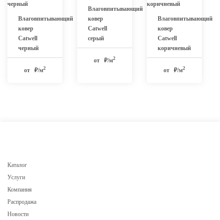
Влаговпитывающий
Влаговпитывающий
ковер
Влаговпитывающий
ковер
Catwell
ковер
Catwell
серый
Catwell
черный
коричневый
2
от
₽/м
2
2
от
₽/м
от
₽/м
Каталог
Услуги
Компания
Распродажа
Новости