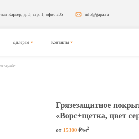
ый Карьер, д. 3, стр. 1, офис 205
info@gapa.ru
Дилерам
Контакты
ет серый»
Грязезащитное покры
«Ворс+щетка, цвет се
2
от
15300
₽/м