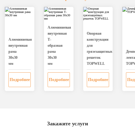
Алюминиевая
внутренная
Опорная
Алюминиевая
Т-
конструкции
внутренная
образная
для
рама
рама
грязезащитных
Дeмп
30х30
30х30
решеток
лент
мм
мм
TOPWELL
TOP
Подробнее
Подробнее
Подробнее
Под
Закажите услуги