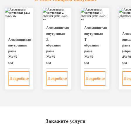
Алюминиевая
Алюминиевая
внутренная
внутренная
Алюм
Алюминиевая
Z-
Т-
внеш
внутренная
образная
образная
рама
рама
рама
рама
(обра
25х25
25х25
25х25
45х20
мм
мм
мм
мм
Подробнее
Подробнее
Подробнее
Под
Закажите услуги