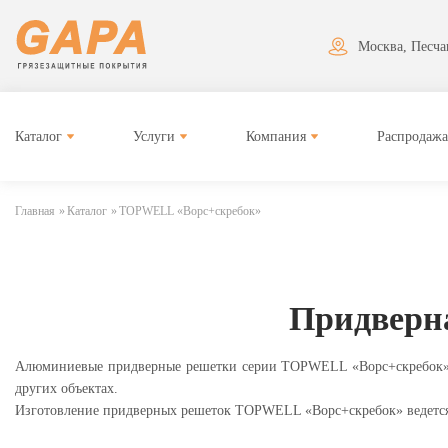
Москва, Песчан
Каталог
Услуги
Компания
Распродажа
Главная
»
Каталог
»
TOPWELL «Ворс+скребок»
Придверн
Алюминиевые придверные решетки серии TOPWELL «Ворс+скребок» р
других объектах.
Изготовление придверных решеток TOPWELL «Ворс+скребок» ведется 