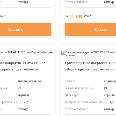
и:
тамбур
Место установки:
тамбур
11 100
/м
от
₽/м
2
2
Заказать
Заказать
ное покрытие TOPWELL 22
Грязезащитное покрытие TO
+скребок, цвет черный»
«Ворс+скребок, цвет черный»
индивидуальный
Размер:
индивид
я, мм:
22
Высота покрытия, мм:
19
черный
Цвет ворса:
черный
 профиля, мм:
2,2
Толщина стенки профиля, мм:
1,2
и:
тамбур
Место установки:
тамбур