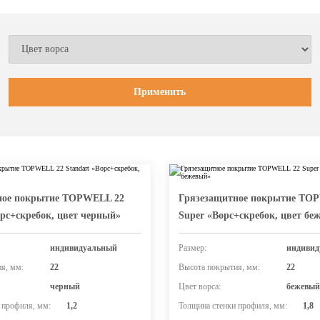
ное покрытие TOPWELL 22
Грязезащитное покрытие TO
орс+скребок, цвет черный»
Super «Ворс+скребок, цвет бе
индивидуальный
Размер:
индивид
я, мм:
22
Высота покрытия, мм:
22
черный
Цвет ворса:
бежевый
 профиля, мм:
1,2
Толщина стенки профиля, мм:
1,8