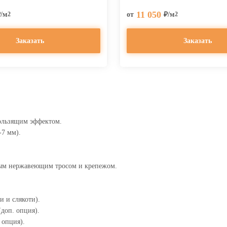
11 050
₽/м
от
₽/м
2
2
Заказать
Заказать
ользящим эффектом.
-7 мм).
ным нержавеющим тросом и крепежом.
 и слякоти).
доп. опция).
 опция).