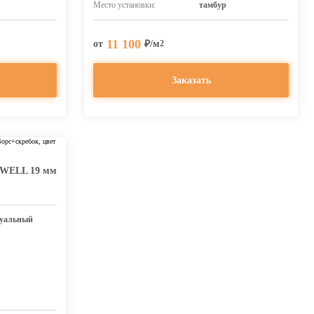
Место установки:
тамбур
11 100
от
₽/м
2
Заказать
PWELL 19 мм
уальный