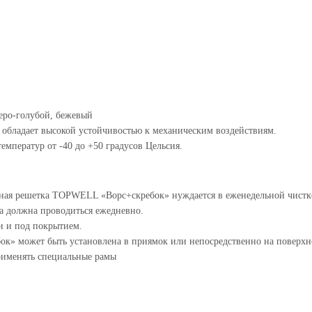
серо-голубой, бежевый
 обладает высокой устойчивостью к механическим воздействиям.
ператур от -40 до +50 градусов Цельсия.
рная решетка TOPWELL «Ворс+скребок» нуждается в еженедельной чистк
 должна проводиться ежедневно.
и и под покрытием.
» может быть установлена в приямок или непосредственно на поверхн
рименять специальные рамы