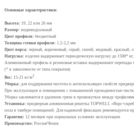
Основные характеристики:
Высота:
19, 22 или 26 мм
Размер:
индивидуальный
Цвет профиля:
бесцветный
Толщина стенки профиля:
1,2-2,2 мм
Цвет ворса:
черный, коричневый, серый, синий, медовый, красный, 
Нагрузка:
изделие выдерживает периодическую нагрузку до 1500* кг,
Алюминиевый профиль и резиновые вставки выдерживают перепады тем
(* в зависимости от типа покрытия)
2
Вес:
15-21 кг/м
Уборка:
для поддержания чистоты и антискользящих свойств придве
При эксплуатации в помещениях с повышенной проходимостью чистка
Уборка заключается в удалении грязи в промежутках между профилям
Установка:
придверная алюминиевая решетка TOPWELL «Ворс+скребок
пола в тамбуре помещений. Для надежной фиксации рекомендуется п
Гарантия:
12 месяцев при нормальных условиях эксплуатации
Производство:
Россия/Чехия.