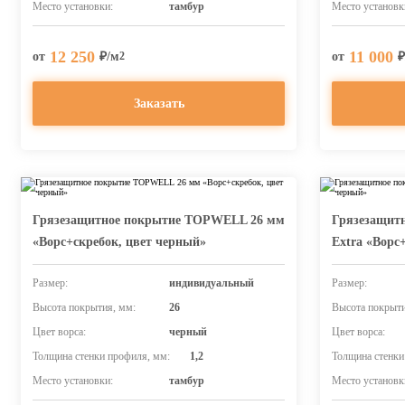
Место установки:
тамбур
Место установк
12 250
11 000
от
₽/м
от
₽
2
Заказать
Грязезащитное покрытие TOPWELL 26 мм
Грязезащит
«Ворс+скребок, цвет черный»
Extra «Ворс
Размер:
индивидуальный
Размер:
Высота покрытия, мм:
26
Высота покрыти
Цвет ворса:
черный
Цвет ворса:
Толщина стенки профиля, мм:
1,2
Толщина стенки
Место установки:
тамбур
Место установк